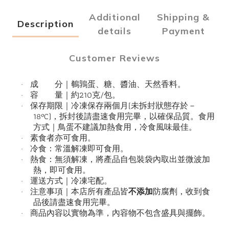
Additional
Shipping &
Description
details
Payment
Customer Reviews
成 分｜鵪鶉蛋、糖、醬油、天然香料。
·
210
/
容 量｜約
克
包。
·
(
保存期限｜冷凍保存兩個月
未拆封狀態存於－
·
18°C)
，拆封後請盡速食用完畢，以確保品質。食用
方式｜鳥蛋不建議加熱食用，冷食風味最佳。
素食者亦可食用。
·
冷食：常溫解凍即可食用。
·
熱食：無須解凍，將產品自包裝袋內取出並微波加
·
熱，即可食用。
運送方式｜冷凍宅配。
·
不添加
注意事項｜本店所有產品皆
防腐劑，收到食
·
品後請盡速食用完畢。
商品內容以實物為準，內容物不包含盛具與擺飾。
·