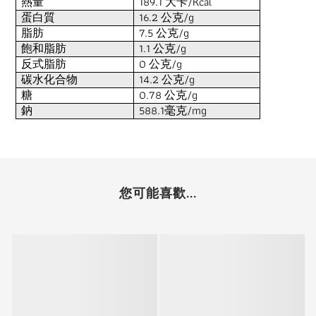
189.1
/Kcal
熱量
大卡
16.2
/g
蛋白質
公克
7.5
/g
脂肪
公克
1.1
/g
飽和脂肪
公克
0
/g
反式脂肪
公克
14.2
/g
碳水化合物
公克
0.78
/g
糖
公克
588.1
/mg
鈉
毫克
您可能喜歡...