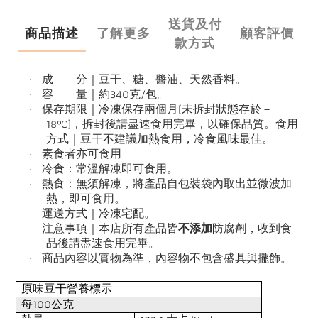
送貨及付
商品描述
了解更多
顧客評價
款方式
成 分｜豆干、糖、醬油、天然香料。
·
340
/
容 量｜約
克
包。
·
(
保存期限｜冷凍保存兩個月
未拆封狀態存於－
·
18°C)
，拆封後請盡速食用完畢，以確保品質。食用
方式｜豆干不建議加熱食用，冷食風味最佳。
素食者亦可食用
·
冷食：常溫解凍即可食用。
·
熱食：無須解凍，將產品自包裝袋內取出並微波加
·
熱，即可食用。
運送方式｜冷凍宅配。
·
不添加
注意事項｜本店所有產品皆
防腐劑，收到食
·
品後請盡速食用完畢。
商品內容以實物為準，內容物不包含盛具與擺飾。
·
原味豆干營養標示
100
每
公克